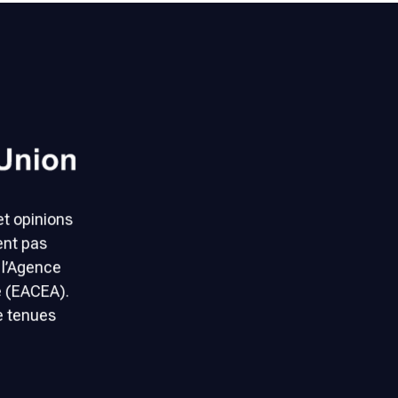
et opinions
ent pas
 l’Agence
e (EACEA).
e tenues