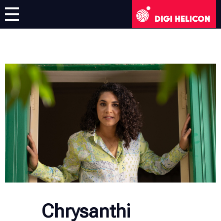
DIGI HELICON
Εικονική Έκθεση
Καλλιτέχνες
Ελληνικά
English
Deutsch
Français
Italiano
Chrysanthi