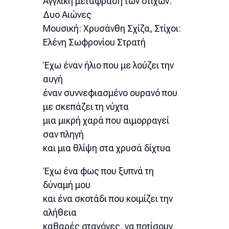
Αγγλική μετάφραση των στίχων:
Δυο Αιώνες
Μουσική: Χρυσάνθη Σχίζα, Στίχοι:
Ελένη Σωφρονίου Στρατή
Έχω έναν ήλιο που με λούζει την
αυγή
έναν συννεφιασμένο ουρανό που
με σκεπάζει τη νύχτα
μια μικρή χαρά που αιμορραγεί
σαν πληγή
και μια θλίψη στα χρυσά δίχτυα
Έχω ένα φως που ξυπνά τη
δύναμή μου
και ένα σκοτάδι που κοιμίζει την
αλήθεια
καθαρές σταγόνες, να ποτίσουν