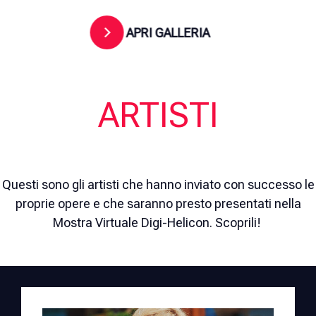
APRI GALLERIA
ARTISTI
Questi
sono
gli
artisti
che
hanno
inviato
con
successo
le
proprie
opere e
che
saranno
presto
presentati
nella
Mostra
Virtuale
Digi-Helicon.
Scoprili
!