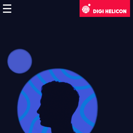
DIGI HELICON
Mostra Virtuale
Artisti
Italiano
English
Deutsch
Français
Italiano